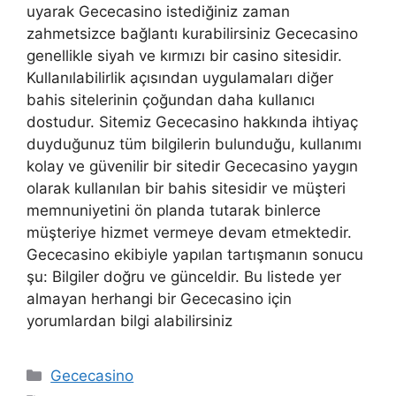
uyarak Gececasino istediğiniz zaman
zahmetsizce bağlantı kurabilirsiniz Gececasino
genellikle siyah ve kırmızı bir casino sitesidir.
Kullanılabilirlik açısından uygulamaları diğer
bahis sitelerinin çoğundan daha kullanıcı
dostudur. Sitemiz Gececasino hakkında ihtiyaç
duyduğunuz tüm bilgilerin bulunduğu, kullanımı
kolay ve güvenilir bir sitedir Gececasino yaygın
olarak kullanılan bir bahis sitesidir ve müşteri
memnuniyetini ön planda tutarak binlerce
müşteriye hizmet vermeye devam etmektedir.
Gececasino ekibiyle yapılan tartışmanın sonucu
şu: Bilgiler doğru ve günceldir. Bu listede yer
almayan herhangi bir Gececasino için
yorumlardan bilgi alabilirsiniz
Kategoriler
Gececasino