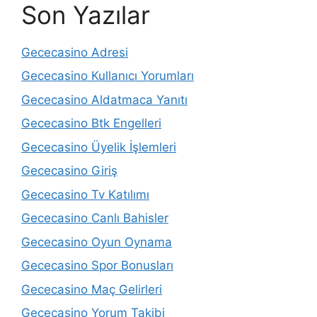
Son Yazılar
Gececasino Adresi
Gececasino Kullanıcı Yorumları
Gececasino Aldatmaca Yanıtı
Gececasino Btk Engelleri
Gececasino Üyelik İşlemleri
Gececasino Giriş
Gececasino Tv Katılımı
Gececasino Canlı Bahisler
Gececasino Oyun Oynama
Gececasino Spor Bonusları
Gececasino Maç Gelirleri
Gececasino Yorum Takibi