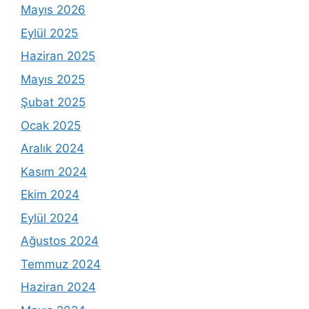
Mayıs 2026
Eylül 2025
Haziran 2025
Mayıs 2025
Şubat 2025
Ocak 2025
Aralık 2024
Kasım 2024
Ekim 2024
Eylül 2024
Ağustos 2024
Temmuz 2024
Haziran 2024