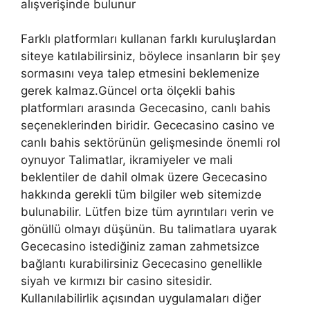
alışverişinde bulunur
Farklı platformları kullanan farklı kuruluşlardan
siteye katılabilirsiniz, böylece insanların bir şey
sormasını veya talep etmesini beklemenize
gerek kalmaz.Güncel orta ölçekli bahis
platformları arasında Gececasino, canlı bahis
seçeneklerinden biridir. Gececasino casino ve
canlı bahis sektörünün gelişmesinde önemli rol
oynuyor Talimatlar, ikramiyeler ve mali
beklentiler de dahil olmak üzere Gececasino
hakkında gerekli tüm bilgiler web sitemizde
bulunabilir. Lütfen bize tüm ayrıntıları verin ve
gönüllü olmayı düşünün. Bu talimatlara uyarak
Gececasino istediğiniz zaman zahmetsizce
bağlantı kurabilirsiniz Gececasino genellikle
siyah ve kırmızı bir casino sitesidir.
Kullanılabilirlik açısından uygulamaları diğer