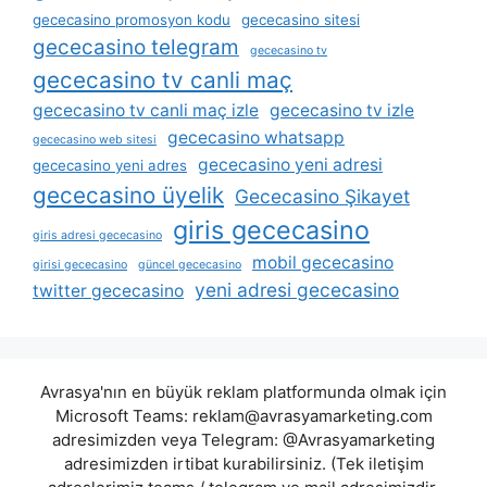
gececasino promosyon kodu
gececasino sitesi
gececasino telegram
gececasino tv
gececasino tv canli maç
gececasino tv canli maç izle
gececasino tv izle
gececasino whatsapp
gececasino web sitesi
gececasino yeni adresi
gececasino yeni adres
gececasino üyelik
Gececasino Şikayet
giris gececasino
giris adresi gececasino
mobil gececasino
girisi gececasino
güncel gececasino
yeni adresi gececasino
twitter gececasino
Avrasya'nın en büyük reklam platformunda olmak için
Microsoft Teams:
reklam@avrasyamarketing.com
adresimizden veya Telegram: @Avrasyamarketing
adresimizden irtibat kurabilirsiniz. (Tek iletişim