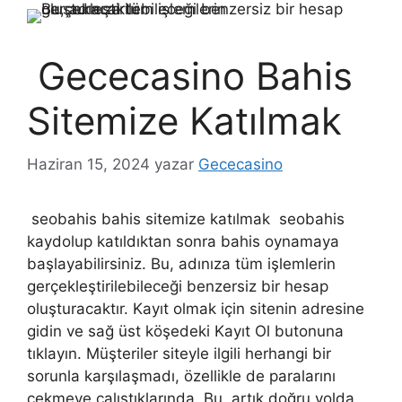
Gececasino Bahis
Sitemize Katılmak
Haziran 15, 2024
yazar
Gececasino
seobahis bahis sitemize katılmak seobahis
kaydolup katıldıktan sonra bahis oynamaya
başlayabilirsiniz. Bu, adınıza tüm işlemlerin
gerçekleştirilebileceği benzersiz bir hesap
oluşturacaktır. Kayıt olmak için sitenin adresine
gidin ve sağ üst köşedeki Kayıt Ol butonuna
tıklayın. Müşteriler siteyle ilgili herhangi bir
sorunla karşılaşmadı, özellikle de paralarını
çekmeye çalıştıklarında. Bu, artık doğru yolda