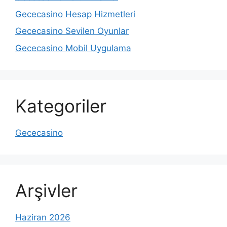
Gececasino Hesap Hizmetleri
Gececasino Sevilen Oyunlar
Gececasino Mobil Uygulama
Kategoriler
Gececasino
Arşivler
Haziran 2026