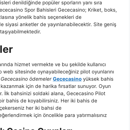
sleri denildiğinde popüler sporların yanı sıra
Gececasino Spor Bahisleri Gececasino; Kriket, boks,
lasına yönelik bahis seçenekleri de
siyasi anketler de yayınlanabilecektir. Site geniş
e taşıyabilmektedir.
ler
rında hizmet vermekte ve bu şekilde kullanıcı
eb sitesinde oynayabileceğiniz pilot oyunlarını
.
Gececasino ödemeler
Gececasino
yüksek bahis
kazanmak için de harika fırsatlar sunuyor. Oyun
r. İlk bahsinizi soldaki alana, Gececasino Pilot
ir bahis de koyabilirsiniz. Her iki bahis de
çekerseniz her iki bahsi de
ğerlendirmek için öncelikle para yatırmalısınız