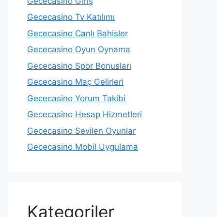
Gececasino Giriş
Gececasino Tv Katılımı
Gececasino Canlı Bahisler
Gececasino Oyun Oynama
Gececasino Spor Bonusları
Gececasino Maç Gelirleri
Gececasino Yorum Takibi
Gececasino Hesap Hizmetleri
Gececasino Sevilen Oyunlar
Gececasino Mobil Uygulama
Kategoriler