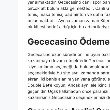
yer almaktadır. Gececasino canlı spor bahi
birçok alt bölüm akla gelmektedir. Canlı 
tenis, masa tenisi, badminton ve daha faz
bulunmaktadır. Ayrıca zaman zaman Sitede 
bir kitleyi hedef aldığı için bu adımı ileriy
Gececasino Ödeme
Gececasino uzun süredir online oyun paza
kazanmaya devam etmektedir.Gececasino w
ikiye katlama seçeneği de bulunmaktadır
seçenekleriyle bu site aynı zamanda para 
ekranı iki bahis alanını yan yana görüntüle
Double Bet’e koyun. Ancak aynı ele ikinci b
geçerlidir. Uçak kalkmadan önce paranızı 
kazanırsınız.Gececasino seçeneklerinizi de