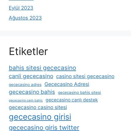
Eylül 2023
Ağustos 2023
Etiketler
bahis sitesi gececasino
canli gececasino
casino sitesi gececasino
Gececasino Adresi
gececasino adres
gececasino bahis
gececasino bahis sitesi
gececasino canlı destek
gececasino canlı bahis
gececasino casino sitesi
gececasino girisi
gececasino giris twitter