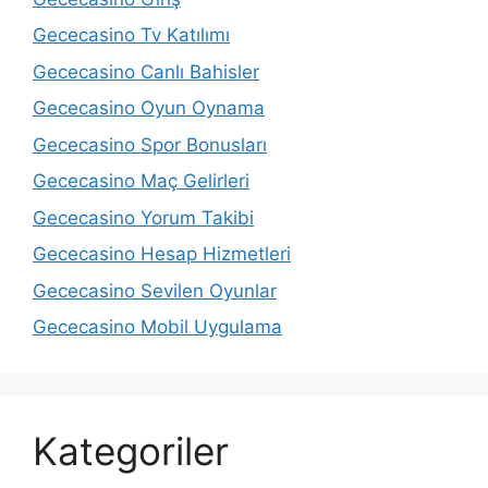
Gececasino Tv Katılımı
Gececasino Canlı Bahisler
Gececasino Oyun Oynama
Gececasino Spor Bonusları
Gececasino Maç Gelirleri
Gececasino Yorum Takibi
Gececasino Hesap Hizmetleri
Gececasino Sevilen Oyunlar
Gececasino Mobil Uygulama
Kategoriler