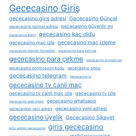
Gececasino Giriş
gececasino giriş adresi
Gececasino Güncel
gececasino güvenlir mi
gececasino güncel adresi
gececasino kaç oldu
Gececasino Kayıt
gececasino maç izleme
gececasino maç izle
gececasino müşteri hizmetleri
gececasino para yatırma
gececasino para çekme
gececasino promosyon
gececasino promosyon kodu
gececasino sitesi
gececasino telegram
gececasino tv
gececasino tv canli maç
gececasino tv canli maç izle
gececasino tv izle
gececasino whatsapp
gececasino web sitesi
gececasino yeni adresi
gececasino yeni adres
gececasino üyelik
Gececasino Şikayet
giris gececasino
giris adresi gececasino
mobil gececasino