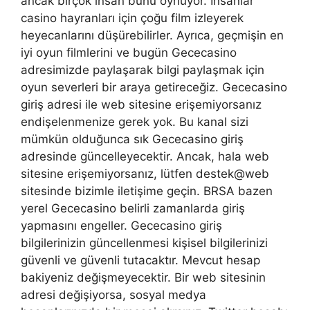
ancak birçok insan bunu oynuyor. İnsanlar
casino hayranları için çoğu film izleyerek
heyecanlarını düşürebilirler. Ayrıca, geçmişin en
iyi oyun filmlerini ve bugün Gececasino
adresimizde paylaşarak bilgi paylaşmak için
oyun severleri bir araya getireceğiz. Gececasino
giriş adresi ile web sitesine erişemiyorsanız
endişelenmenize gerek yok. Bu kanal sizi
mümkün olduğunca sık Gececasino giriş
adresinde güncelleyecektir. Ancak, hala web
sitesine erişemiyorsanız, lütfen destek@web
sitesinde bizimle iletişime geçin. BRSA bazen
yerel Gececasino belirli zamanlarda giriş
yapmasını engeller. Gececasino giriş
bilgilerinizin güncellenmesi kişisel bilgilerinizi
güvenli ve güvenli tutacaktır. Mevcut hesap
bakiyeniz değişmeyecektir. Bir web sitesinin
adresi değişiyorsa, sosyal medya