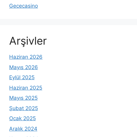
Gececasino
Arşivler
Haziran 2026
Mayıs 2026
Eylül 2025
Haziran 2025
Mayıs 2025
Şubat 2025
Ocak 2025
Aralık 2024