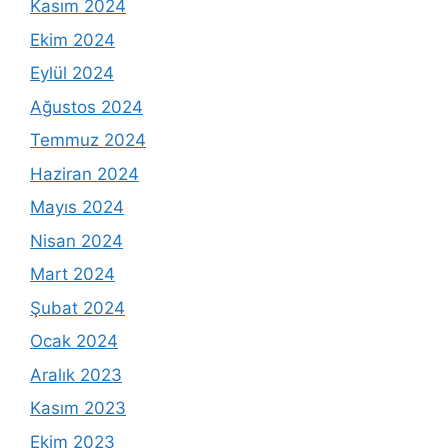
Kasım 2024
Ekim 2024
Eylül 2024
Ağustos 2024
Temmuz 2024
Haziran 2024
Mayıs 2024
Nisan 2024
Mart 2024
Şubat 2024
Ocak 2024
Aralık 2023
Kasım 2023
Ekim 2023