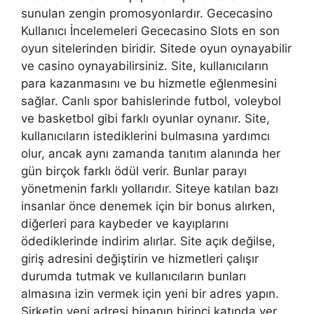
sunulan zengin promosyonlardır. Gececasino
Kullanıcı İncelemeleri Gececasino Slots en son
oyun sitelerinden biridir. Sitede oyun oynayabilir
ve casino oynayabilirsiniz. Site, kullanıcıların
para kazanmasını ve bu hizmetle eğlenmesini
sağlar. Canlı spor bahislerinde futbol, voleybol
ve basketbol gibi farklı oyunlar oynanır. Site,
kullanıcıların istediklerini bulmasına yardımcı
olur, ancak aynı zamanda tanıtım alanında her
gün birçok farklı ödül verir. Bunlar parayı
yönetmenin farklı yollarıdır. Siteye katılan bazı
insanlar önce denemek için bir bonus alırken,
diğerleri para kaybeder ve kayıplarını
ödediklerinde indirim alırlar. Site açık değilse,
giriş adresini değiştirin ve hizmetleri çalışır
durumda tutmak ve kullanıcıların bunları
almasına izin vermek için yeni bir adres yapın.
Şirketin yeni adresi binanın birinci katında yer