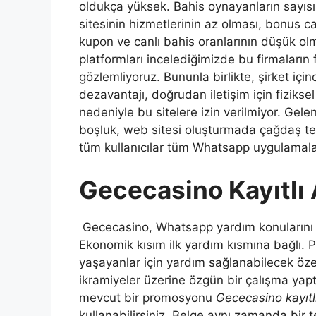
oldukça yüksek. Bahis oynayanların sayıs
sitesinin hizmetlerinin az olması, bonus 
kupon ve canlı bahis oranlarının düşük olm
platformları incelediğimizde bu firmaların 
gözlemliyoruz. Bununla birlikte, şirket iç
dezavantajı, doğrudan iletişim için fiziks
nedeniyle bu sitelere izin verilmiyor. Gele
boşluk, web sitesi oluşturmada çağdaş tekn
tüm kullanıcılar tüm Whatsapp uygulamaları
Gececasino Kayıtlı A
Gececasino, Whatsapp yardım konularını i
Ekonomik kısım ilk yardım kısmına bağlı.
yaşayanlar için yardım sağlanabilecek öze
ikramiyeler üzerine özgün bir çalışma ya
mevcut bir promosyonu
Gececasino kayıtlı
kullanabilirsiniz. Belge aynı zamanda bir