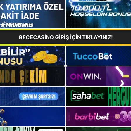
GECECASİNO GİRİŞ İÇİN TIKLAYINIZ!