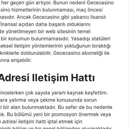
ı her geçen gün artıyor. Bunun nedeni Gececasino
casino hizmetlerinin bulunmaması, maç öncesi
asıdır. Ancak Gececasino gibi yabancı lisanslı
finansal açıdan daha başarılı olduklarını
inde yönetilmeyen bir web sitesinin temel
el bir konumun bulunmamasıdır. Yasadışı statüleri
neksel iletişim yöntemlerinin yokluğunun bıraktığı
iklerle doldurulabilir. Gececasino aboneliği ile
na erişebilir.
dresi Iletişim Hattı
ncelerken çok sayıda yararlı kaynak keşfettim.
 Para yatırma veya çekme konusunda sorun
l bir alan bulunmaktadır. Bu sefer de bu nedenle
ptık. Bu bölümü yeni bir promosyon önermek veya
 adresi iletişim hattı
iptal etmek için
 teknik bölüm ve bir genel bölümden oluşmaktadır.