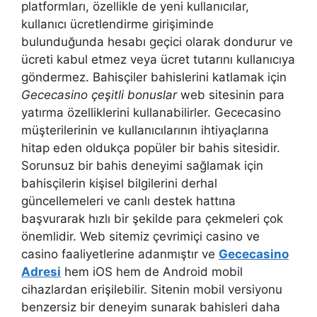
platformları, özellikle de yeni kullanıcılar,
kullanıcı ücretlendirme girişiminde
bulunduğunda hesabı geçici olarak dondurur ve
ücreti kabul etmez veya ücret tutarını kullanıcıya
göndermez. Bahisçiler bahislerini katlamak için
Gececasino çeşitli bonuslar
web sitesinin para
yatırma özelliklerini kullanabilirler. Gececasino
müşterilerinin ve kullanıcılarının ihtiyaçlarına
hitap eden oldukça popüler bir bahis sitesidir.
Sorunsuz bir bahis deneyimi sağlamak için
bahisçilerin kişisel bilgilerini derhal
güncellemeleri ve canlı destek hattına
başvurarak hızlı bir şekilde para çekmeleri çok
önemlidir. Web sitemiz çevrimiçi casino ve
casino faaliyetlerine adanmıştır ve
Gececasino
Adresi
hem iOS hem de Android mobil
cihazlardan erişilebilir. Sitenin mobil versiyonu
benzersiz bir deneyim sunarak bahisleri daha