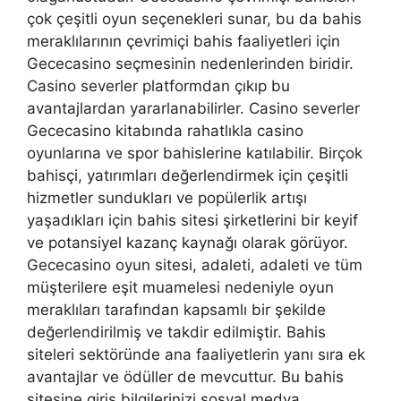
çok çeşitli oyun seçenekleri sunar, bu da bahis
meraklılarının çevrimiçi bahis faaliyetleri için
Gececasino seçmesinin nedenlerinden biridir.
Casino severler platformdan çıkıp bu
avantajlardan yararlanabilirler. Casino severler
Gececasino kitabında rahatlıkla casino
oyunlarına ve spor bahislerine katılabilir. Birçok
bahisçi, yatırımları değerlendirmek için çeşitli
hizmetler sundukları ve popülerlik artışı
yaşadıkları için bahis sitesi şirketlerini bir keyif
ve potansiyel kazanç kaynağı olarak görüyor.
Gececasino oyun sitesi, adaleti, adaleti ve tüm
müşterilere eşit muamelesi nedeniyle oyun
meraklıları tarafından kapsamlı bir şekilde
değerlendirilmiş ve takdir edilmiştir. Bahis
siteleri sektöründe ana faaliyetlerin yanı sıra ek
avantajlar ve ödüller de mevcuttur. Bu bahis
sitesine giriş bilgilerinizi sosyal medya