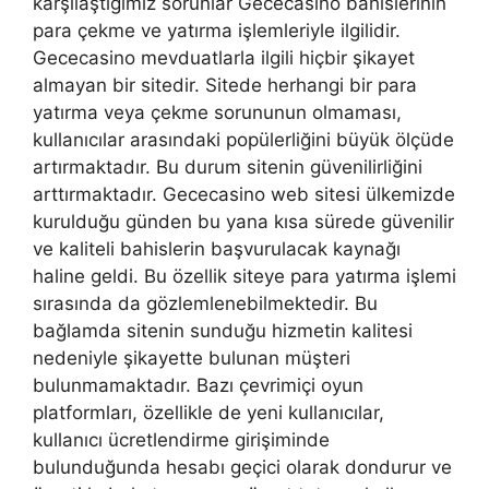
karşılaştığımız sorunlar Gececasino bahislerinin
para çekme ve yatırma işlemleriyle ilgilidir.
Gececasino mevduatlarla ilgili hiçbir şikayet
almayan bir sitedir. Sitede herhangi bir para
yatırma veya çekme sorununun olmaması,
kullanıcılar arasındaki popülerliğini büyük ölçüde
artırmaktadır. Bu durum sitenin güvenilirliğini
arttırmaktadır. Gececasino web sitesi ülkemizde
kurulduğu günden bu yana kısa sürede güvenilir
ve kaliteli bahislerin başvurulacak kaynağı
haline geldi. Bu özellik siteye para yatırma işlemi
sırasında da gözlemlenebilmektedir. Bu
bağlamda sitenin sunduğu hizmetin kalitesi
nedeniyle şikayette bulunan müşteri
bulunmamaktadır. Bazı çevrimiçi oyun
platformları, özellikle de yeni kullanıcılar,
kullanıcı ücretlendirme girişiminde
bulunduğunda hesabı geçici olarak dondurur ve