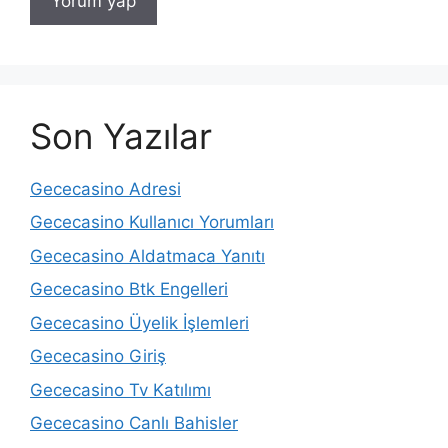
Son Yazılar
Gececasino Adresi
Gececasino Kullanıcı Yorumları
Gececasino Aldatmaca Yanıtı
Gececasino Btk Engelleri
Gececasino Üyelik İşlemleri
Gececasino Giriş
Gececasino Tv Katılımı
Gececasino Canlı Bahisler