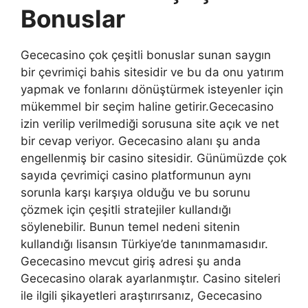
Bonuslar
Gececasino çok çeşitli bonuslar sunan saygın
bir çevrimiçi bahis sitesidir ve bu da onu yatırım
yapmak ve fonlarını dönüştürmek isteyenler için
mükemmel bir seçim haline getirir.Gececasino
izin verilip verilmediği sorusuna site açık ve net
bir cevap veriyor. Gececasino alanı şu anda
engellenmiş bir casino sitesidir. Günümüzde çok
sayıda çevrimiçi casino platformunun aynı
sorunla karşı karşıya olduğu ve bu sorunu
çözmek için çeşitli stratejiler kullandığı
söylenebilir. Bunun temel nedeni sitenin
kullandığı lisansın Türkiye’de tanınmamasıdır.
Gececasino mevcut giriş adresi şu anda
Gececasino olarak ayarlanmıştır. Casino siteleri
ile ilgili şikayetleri araştırırsanız, Gececasino