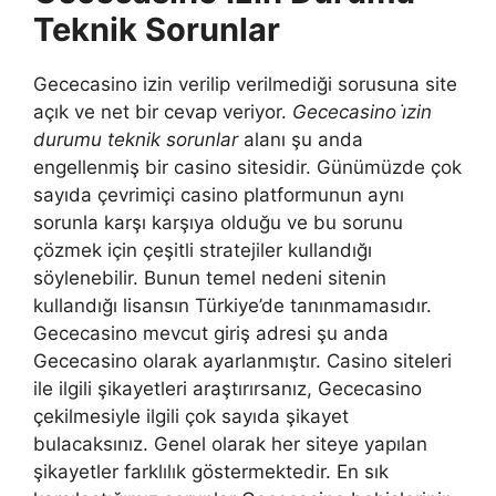
Teknik Sorunlar
Gececasino izin verilip verilmediği sorusuna site
açık ve net bir cevap veriyor.
Gececasino i̇zin
durumu teknik sorunlar
alanı şu anda
engellenmiş bir casino sitesidir. Günümüzde çok
sayıda çevrimiçi casino platformunun aynı
sorunla karşı karşıya olduğu ve bu sorunu
çözmek için çeşitli stratejiler kullandığı
söylenebilir. Bunun temel nedeni sitenin
kullandığı lisansın Türkiye’de tanınmamasıdır.
Gececasino mevcut giriş adresi şu anda
Gececasino olarak ayarlanmıştır. Casino siteleri
ile ilgili şikayetleri araştırırsanız, Gececasino
çekilmesiyle ilgili çok sayıda şikayet
bulacaksınız. Genel olarak her siteye yapılan
şikayetler farklılık göstermektedir. En sık