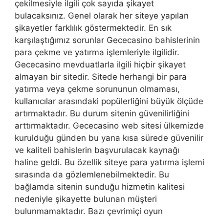
çekilmesiyle ilgili çok sayıda şikayet
bulacaksınız. Genel olarak her siteye yapılan
şikayetler farklılık göstermektedir. En sık
karşılaştığımız sorunlar Gececasino bahislerinin
para çekme ve yatırma işlemleriyle ilgilidir.
Gececasino mevduatlarla ilgili hiçbir şikayet
almayan bir sitedir. Sitede herhangi bir para
yatırma veya çekme sorununun olmaması,
kullanıcılar arasındaki popülerliğini büyük ölçüde
artırmaktadır. Bu durum sitenin güvenilirliğini
arttırmaktadır. Gececasino web sitesi ülkemizde
kurulduğu günden bu yana kısa sürede güvenilir
ve kaliteli bahislerin başvurulacak kaynağı
haline geldi. Bu özellik siteye para yatırma işlemi
sırasında da gözlemlenebilmektedir. Bu
bağlamda sitenin sunduğu hizmetin kalitesi
nedeniyle şikayette bulunan müşteri
bulunmamaktadır. Bazı çevrimiçi oyun