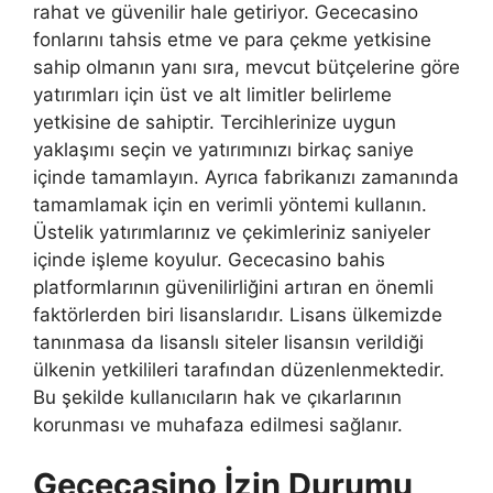
rahat ve güvenilir hale getiriyor. Gececasino
fonlarını tahsis etme ve para çekme yetkisine
sahip olmanın yanı sıra, mevcut bütçelerine göre
yatırımları için üst ve alt limitler belirleme
yetkisine de sahiptir. Tercihlerinize uygun
yaklaşımı seçin ve yatırımınızı birkaç saniye
içinde tamamlayın. Ayrıca fabrikanızı zamanında
tamamlamak için en verimli yöntemi kullanın.
Üstelik yatırımlarınız ve çekimleriniz saniyeler
içinde işleme koyulur. Gececasino bahis
platformlarının güvenilirliğini artıran en önemli
faktörlerden biri lisanslarıdır. Lisans ülkemizde
tanınmasa da lisanslı siteler lisansın verildiği
ülkenin yetkilileri tarafından düzenlenmektedir.
Bu şekilde kullanıcıların hak ve çıkarlarının
korunması ve muhafaza edilmesi sağlanır.
Gececasino İzin Durumu