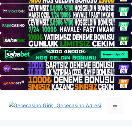
İçeriğe
atla
Menü