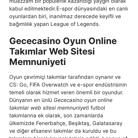
muazzam bir popülerlik kazandığı yaygın olarak
kabul edilmektedir.E-spor dünyasındaki en canlı
oyunlardan biri, inanılmaz derecede keyifli ve
bağımlılık yapan League of Legends.
Gececasino Oyun Online
Takımlar Web Sitesi
Memnuniyeti
Oyun çevrimiçi takımlar tarafından oynanır ve
CS: Go, FIFA Overwatch ve e-spor endüstrisinin
temeli olarak hizmet veren önemli bir oyundur.
Dünyanın en ünlü
Gececasino oyun online
takımlar web sitesi memnuniyeti
futbol
takımlarına ek olarak, son zamanlarda
ülkemizde Fenerbahçe, Beşiktaş, Galatasaray
ve diğer efsanevi takımlar da kuruldu ve bu