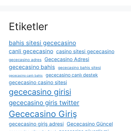
Etiketler
bahis sitesi gececasino
canli gececasino
casino sitesi gececasino
Gececasino Adresi
gececasino adres
gececasino bahis
gececasino bahis sitesi
gececasino canlı destek
gececasino canlı bahis
gececasino casino sitesi
gececasino girisi
gececasino giris twitter
Gececasino Giriş
gececasino giriş adresi
Gececasino Güncel