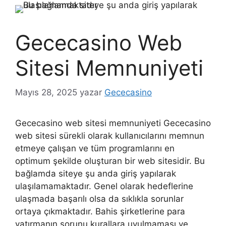
Gececasino Web
Sitesi Memnuniyeti
Mayıs 28, 2025
yazar
Gececasino
Gececasino web sitesi memnuniyeti Gececasino
web sitesi sürekli olarak kullanıcılarını memnun
etmeye çalışan ve tüm programlarını en
optimum şekilde oluşturan bir web sitesidir. Bu
bağlamda siteye şu anda giriş yapılarak
ulaşılamamaktadır. Genel olarak hedeflerine
ulaşmada başarılı olsa da sıklıkla sorunlar
ortaya çıkmaktadır. Bahis şirketlerine para
yatırmanın sorunu kurallara uyulmaması ve