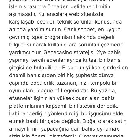
işlem sırasında önceden belirlenen limitin
aşılmasıdır. Kullanıcılara web sitenizde
karşılaşabilecekleri teknik sorunlar konusunda
anında yardım sunun. Canlı sohbet, en uygun
çevrimiçi spor programları hakkında değerli
bilgiler sunarak kullanıcılara sorunları çözmede
yardımcı olur. Gececasino stratejisi 2’ye bahis
yapmayı tercih edenler ayrıca kutsal bir bahis
çizgisi de bulabilirler. E-sporun yükselişindeki en
önemli bahislerden biri hiç şüphesiz dünya
çapında popülerlik kazanan, hızlı tempolu bir
oyun olan League of Legends’tır. Bu yazıda,
efsaneler liginin en yüksek puan alan bahis
platformlarının kapsamlı bir listesini derledik.
İlahi rehberliğin yönlendirdiği bu işgücünü elde
etmek basit bir çaba değildir. Doğal olarak satın
almayı kimin yapacağına dair bahis oynamak
sizin için önemli bir zaferdir. Cinayet oyununda,