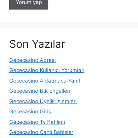
Son Yazılar
Gececasino Adresi
Gececasino Kullanıcı Yorumları
Gececasino Aldatmaca Yanıtı
Gececasino Btk Engelleri
Gececasino Üyelik İşlemleri
Gececasino Giriş
Gececasino Tv Katılımı
Gececasino Canlı Bahisler