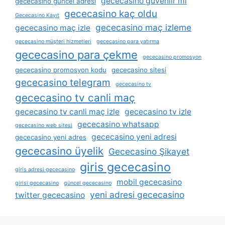
gececasino güvenlir mi
gececasino güncel adresi
gececasino kaç oldu
Gececasino Kayıt
gececasino maç izleme
gececasino maç izle
gececasino müşteri hizmetleri
gececasino para yatırma
gececasino para çekme
gececasino promosyon
gececasino promosyon kodu
gececasino sitesi
gececasino telegram
gececasino tv
gececasino tv canli maç
gececasino tv canli maç izle
gececasino tv izle
gececasino whatsapp
gececasino web sitesi
gececasino yeni adresi
gececasino yeni adres
gececasino üyelik
Gececasino Şikayet
giris gececasino
giris adresi gececasino
mobil gececasino
girisi gececasino
güncel gececasino
yeni adresi gececasino
twitter gececasino