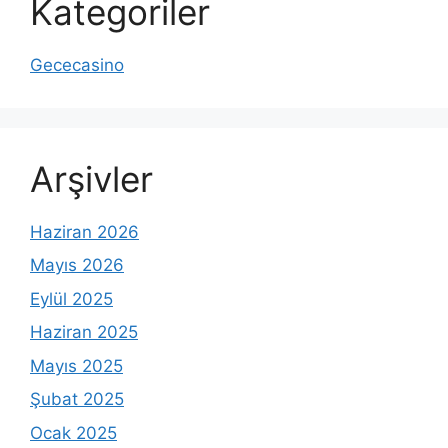
Kategoriler
Gececasino
Arşivler
Haziran 2026
Mayıs 2026
Eylül 2025
Haziran 2025
Mayıs 2025
Şubat 2025
Ocak 2025