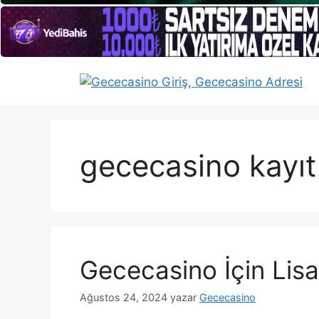
İçeriğe
atla
gececasino kayıt
Gececasino İçin Lisan
Ağustos 24, 2024
yazar
Gececasino