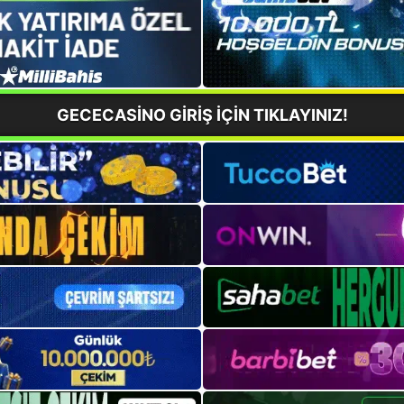
GECECASİNO GİRİŞ İÇİN TIKLAYINIZ!