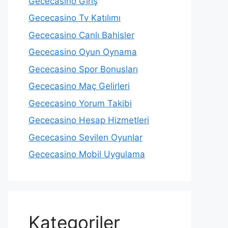
Gececasino Giriş
Gececasino Tv Katılımı
Gececasino Canlı Bahisler
Gececasino Oyun Oynama
Gececasino Spor Bonusları
Gececasino Maç Gelirleri
Gececasino Yorum Takibi
Gececasino Hesap Hizmetleri
Gececasino Sevilen Oyunlar
Gececasino Mobil Uygulama
Kategoriler