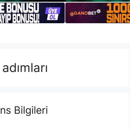
 adımları
s Bilgileri