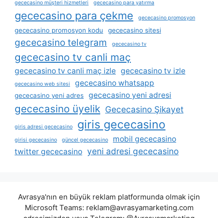
gececasino müşteri hizmetleri
gececasino para yatırma
gececasino para çekme
gececasino promosyon
gececasino promosyon kodu
gececasino sitesi
gececasino telegram
gececasino tv
gececasino tv canli maç
gececasino tv canli maç izle
gececasino tv izle
gececasino whatsapp
gececasino web sitesi
gececasino yeni adresi
gececasino yeni adres
gececasino üyelik
Gececasino Şikayet
giris gececasino
giris adresi gececasino
mobil gececasino
girisi gececasino
güncel gececasino
yeni adresi gececasino
twitter gececasino
Avrasya'nın en büyük reklam platformunda olmak için
Microsoft Teams:
reklam@avrasyamarketing.com