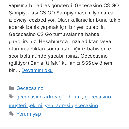
yapısına bir adres gönderdi. Gececasino CS GO
Şampiyonası CS GO Şampiyonası milyonlarca
izleyiciyi cezbediyor. Olası kullanıcılar bunu takip
ederek bahis yapmak için bir yer bulabilir.
Gececasino CS Go turnuvalarına bahse
girebilirsiniz. Hesabınızda imzaladıktan veya
oturum açtıktan sonra, istediğiniz bahisleri e-
spor bölümünde yapabilirsiniz. Gececasino
(gülüyor) Bahis İttifakı” kullanıcı SSS’de önemli
bir …
Devamını oku
Kategoriler
Gececasino
Etiketler
gececasino adres gönderimi
,
gececasino
müşteri çekimi
,
yeni adresi gececasino
Yorum yap