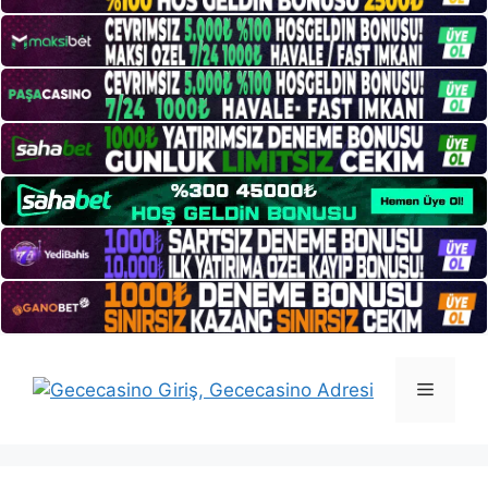
İçeriğe
atla
Menü