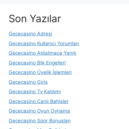
Son Yazılar
Gececasino Adresi
Gececasino Kullanıcı Yorumları
Gececasino Aldatmaca Yanıtı
Gececasino Btk Engelleri
Gececasino Üyelik İşlemleri
Gececasino Giriş
Gececasino Tv Katılımı
Gececasino Canlı Bahisler
Gececasino Oyun Oynama
Gececasino Spor Bonusları