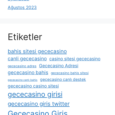
Ağustos 2023
Etiketler
bahis sitesi gececasino
canli gececasino
casino sitesi gececasino
Gececasino Adresi
gececasino adres
gececasino bahis
gececasino bahis sitesi
gececasino canlı destek
gececasino canlı bahis
gececasino casino sitesi
gececasino girisi
gececasino giris twitter
Gececasino Giriş