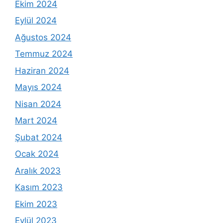
Ekim 2024
Eylül 2024
Ağustos 2024
Temmuz 2024
Haziran 2024
Mayıs 2024
Nisan 2024
Mart 2024
Şubat 2024
Ocak 2024
Aralık 2023
Kasım 2023
Ekim 2023
Eylül 2023