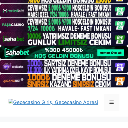
İçeriğe
atla
Menü