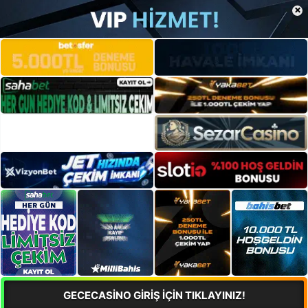
×
GECECASİNO GİRİŞ İÇİN TIKLAYINIZ!