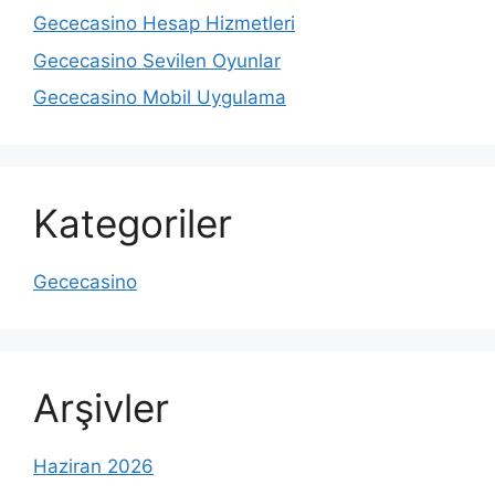
Gececasino Hesap Hizmetleri
Gececasino Sevilen Oyunlar
Gececasino Mobil Uygulama
Kategoriler
Gececasino
Arşivler
Haziran 2026