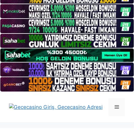
İçeriğe
atla
Menü