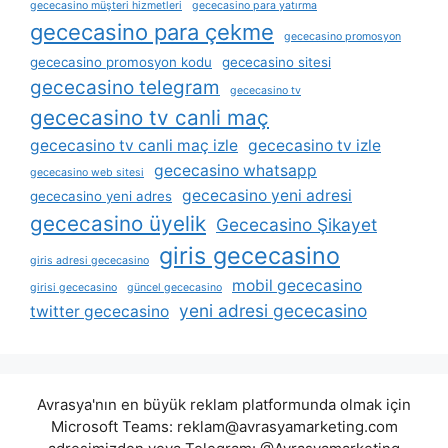
gececasino müşteri hizmetleri
gececasino para yatırma
gececasino para çekme
gececasino promosyon
gececasino promosyon kodu
gececasino sitesi
gececasino telegram
gececasino tv
gececasino tv canli maç
gececasino tv canli maç izle
gececasino tv izle
gececasino whatsapp
gececasino web sitesi
gececasino yeni adresi
gececasino yeni adres
gececasino üyelik
Gececasino Şikayet
giris gececasino
giris adresi gececasino
mobil gececasino
girisi gececasino
güncel gececasino
yeni adresi gececasino
twitter gececasino
Avrasya'nın en büyük reklam platformunda olmak için
Microsoft Teams:
reklam@avrasyamarketing.com