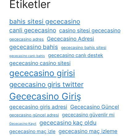
Etiketler
bahis sitesi gececasino
canli gececasino
casino sitesi gececasino
Gececasino Adresi
gececasino adres
gececasino bahis
gececasino bahis sitesi
gececasino canlı destek
gececasino canlı bahis
gececasino casino sitesi
gececasino girisi
gececasino giris twitter
Gececasino Giriş
gececasino giriş adresi
Gececasino Güncel
gececasino güvenlir mi
gececasino güncel adresi
gececasino kaç oldu
Gececasino Kayıt
gececasino maç izleme
gececasino maç izle