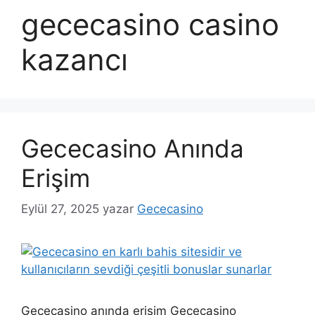
gececasino casino
kazancı
Gececasino Anında
Erişim
Eylül 27, 2025
yazar
Gececasino
Gececasino anında erişim Gececasino