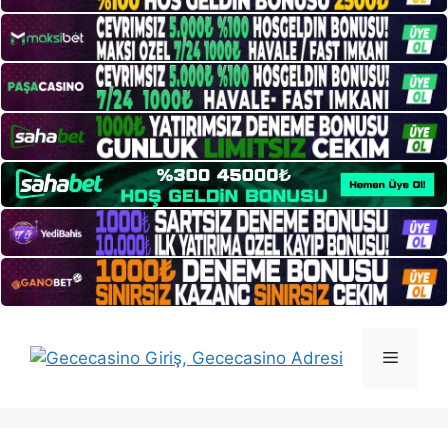
İçeriğe
atla
Menü