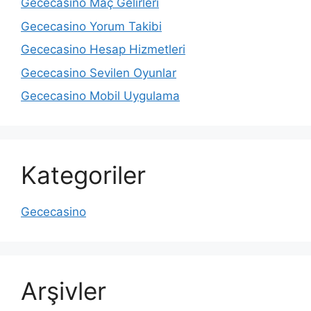
Gececasino Maç Gelirleri
Gececasino Yorum Takibi
Gececasino Hesap Hizmetleri
Gececasino Sevilen Oyunlar
Gececasino Mobil Uygulama
Kategoriler
Gececasino
Arşivler