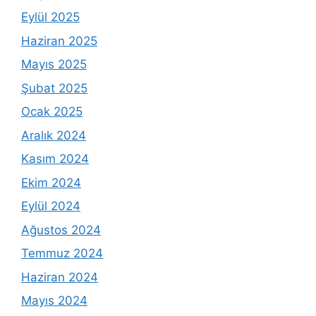
Eylül 2025
Haziran 2025
Mayıs 2025
Şubat 2025
Ocak 2025
Aralık 2024
Kasım 2024
Ekim 2024
Eylül 2024
Ağustos 2024
Temmuz 2024
Haziran 2024
Mayıs 2024