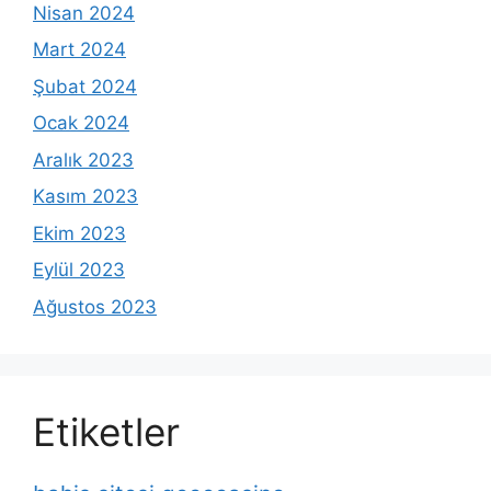
Nisan 2024
Mart 2024
Şubat 2024
Ocak 2024
Aralık 2023
Kasım 2023
Ekim 2023
Eylül 2023
Ağustos 2023
Etiketler