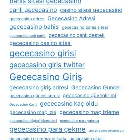
bahis sitesi gececasino
canli gececasino
casino sitesi gececasino
Gececasino Adresi
gececasino adres
gececasino bahis
gececasino bahis sitesi
gececasino canlı destek
gececasino canlı bahis
gececasino casino sitesi
gececasino girisi
gececasino giris twitter
Gececasino Giriş
gececasino giriş adresi
Gececasino Güncel
gececasino güvenlir mi
gececasino güncel adresi
gececasino kaç oldu
Gececasino Kayıt
gececasino maç izleme
gececasino maç izle
gececasino müşteri hizmetleri
gececasino para yatırma
gececasino para çekme
gececasino promosyon
gececasino promosyon kodu
gececasino sitesi