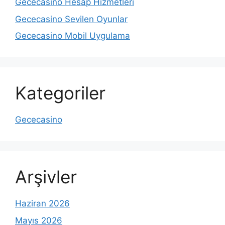
Gececasino Hesap Hizmetleri
Gececasino Sevilen Oyunlar
Gececasino Mobil Uygulama
Kategoriler
Gececasino
Arşivler
Haziran 2026
Mayıs 2026