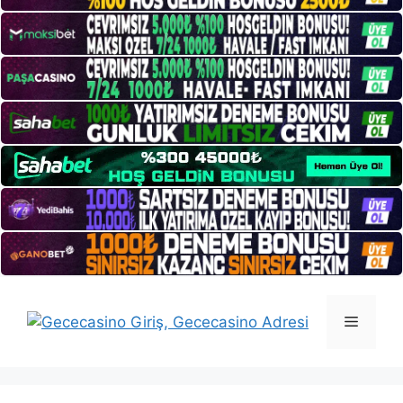
İçeriğe
atla
Menü