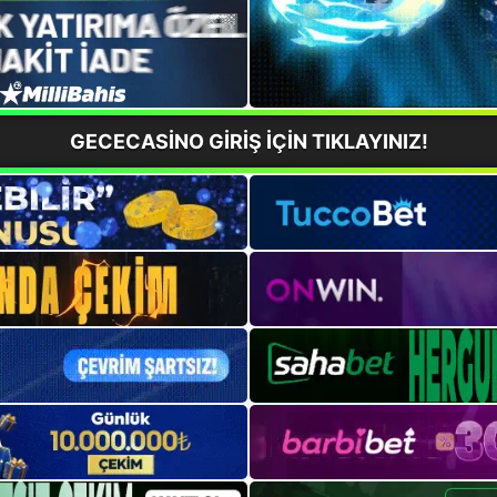
GECECASİNO GİRİŞ İÇİN TIKLAYINIZ!