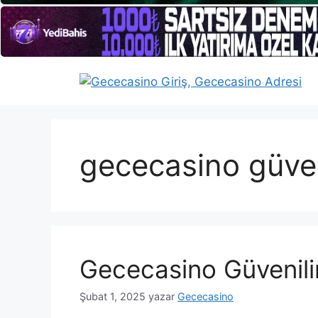
İçeriğe
atla
gececasino güven
Gececasino Güvenili
Şubat 1, 2025
yazar
Gececasino