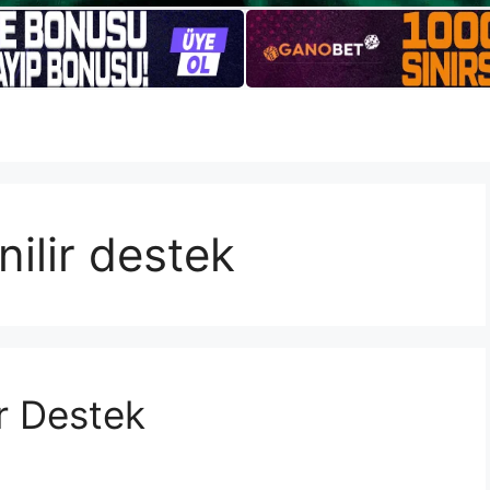
ilir destek
r Destek