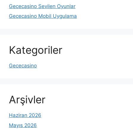
Gececasino Sevilen Oyunlar
Gececasino Mobil Uygulama
Kategoriler
Gececasino
Arşivler
Haziran 2026
Mayıs 2026