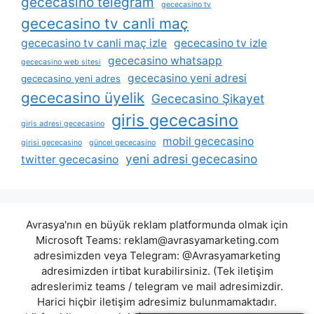
gececasino telegram
gececasino tv
gececasino tv canli maç
gececasino tv canli maç izle
gececasino tv izle
gececasino whatsapp
gececasino web sitesi
gececasino yeni adresi
gececasino yeni adres
gececasino üyelik
Gececasino Şikayet
giris gececasino
giris adresi gececasino
mobil gececasino
girisi gececasino
güncel gececasino
yeni adresi gececasino
twitter gececasino
Avrasya'nın en büyük reklam platformunda olmak için
Microsoft Teams:
reklam@avrasyamarketing.com
adresimizden veya Telegram: @Avrasyamarketing
adresimizden irtibat kurabilirsiniz. (Tek iletişim
adreslerimiz teams / telegram ve mail adresimizdir.
Harici hiçbir iletişim adresimiz bulunmamaktadır.