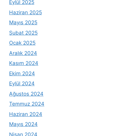
Eylül 2025
Haziran 2025
Mayıs 2025
Şubat 2025
Ocak 2025
Aralık 2024
Kasım 2024
Ekim 2024
Eylül 2024
Ağustos 2024
Temmuz 2024
Haziran 2024
Mayıs 2024
Nisan 2024