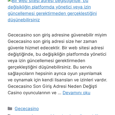
Gececasino son giriş adresine güvenebilir miyim
Gececasino son giriş adresi size her zaman
güvenle hizmet edecektir. Bir web sitesi adresi
değiştiğinde, bu değişikliğin platformda yönetici
veya izin güncellemesi gerektirmeden
gerçekleştiğini düşünebilirsiniz. Bu servis
sağlayıcıların hepsinin ayrıca oyun yayınlamak
ve oynamak için kendi lisansları ve izinleri vardır.
Gececasino Son Giriş Adresi Neden Değişti
Casino oyuncularının ve …
Devamını oku
Kategoriler
Gececasino