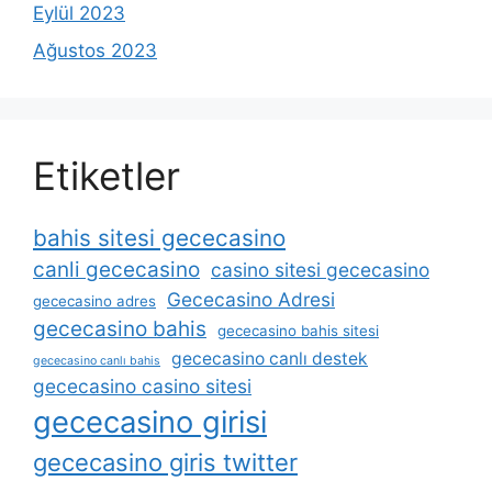
Eylül 2023
Ağustos 2023
Etiketler
bahis sitesi gececasino
canli gececasino
casino sitesi gececasino
Gececasino Adresi
gececasino adres
gececasino bahis
gececasino bahis sitesi
gececasino canlı destek
gececasino canlı bahis
gececasino casino sitesi
gececasino girisi
gececasino giris twitter