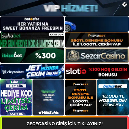
×
GECECASİNO GİRİŞ İÇİN TIKLAYINIZ!