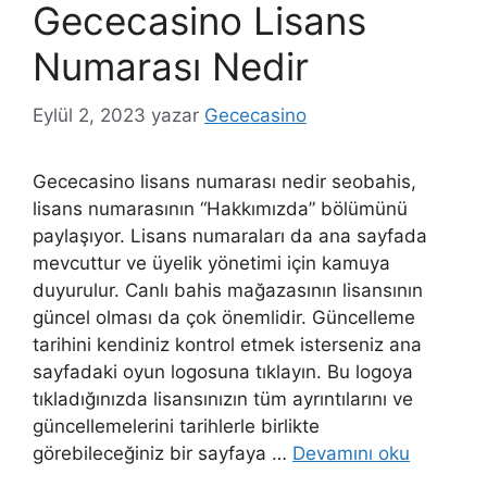
Gececasino Lisans
Numarası Nedir
Eylül 2, 2023
yazar
Gececasino
Gececasino lisans numarası nedir seobahis,
lisans numarasının “Hakkımızda” bölümünü
paylaşıyor. Lisans numaraları da ana sayfada
mevcuttur ve üyelik yönetimi için kamuya
duyurulur. Canlı bahis mağazasının lisansının
güncel olması da çok önemlidir. Güncelleme
tarihini kendiniz kontrol etmek isterseniz ana
sayfadaki oyun logosuna tıklayın. Bu logoya
tıkladığınızda lisansınızın tüm ayrıntılarını ve
güncellemelerini tarihlerle birlikte
görebileceğiniz bir sayfaya …
Devamını oku