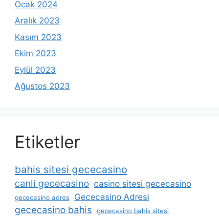
Ocak 2024
Aralık 2023
Kasım 2023
Ekim 2023
Eylül 2023
Ağustos 2023
Etiketler
bahis sitesi gececasino
canli gececasino
casino sitesi gececasino
Gececasino Adresi
gececasino adres
gececasino bahis
gececasino bahis sitesi