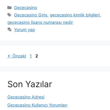
Kategoriler
Gececasino
Etiketler
Gececasino Giriş
,
gececasino kimlik bilgileri
,
gececasino lisans numarası nedir
Yorum yap
Sayfa
Sayfa
←
Önceki
1
2
Son Yazılar
Gececasino Adresi
Gececasino Kullanıcı Yorumları