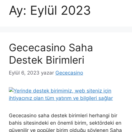
Ay:
Eylül 2023
Gececasino Saha
Destek Birimleri
Eylül 6, 2023
yazar
Gececasino
Gececasino saha destek birimleri herhangi bir
bahis sitesindeki en önemli birim, sektördeki en
güvenilir ve popüler birim olduğu söylenen Saha