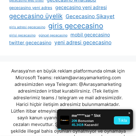
gececasino web sitesi
gececasino yeni adresi
gececasino yeni adres
gececasino üyelik
Gececasino Şikayet
giris gececasino
giris adresi gececasino
mobil gececasino
girisi gececasino
güncel gececasino
yeni adresi gececasino
twitter gececasino
Avrasya'nın en büyük reklam platformunda olmak için
Microsoft Teams:
reklam@avrasyamarketing.com
adresimizden veya Telegram: @Avrasyamarketing
adresimizden irtibat kurabilirsiniz. (Tek iletişim
adreslerimiz teams / telegram ve mail adresimizdir.
Harici hiçbir iletişim adresimiz bulunmamaktadır.
Lütfen itibar etmeyiniz.) Türkiye yasalarına göre 7258
sayılı kanun uyarınca yasa dışı bahis oynamanın
cezaları mevcuttur. Şu an bulunduğunuz site hiç bir
şekilde illegal bahis oyunları oynatmıyor ve oynamaya