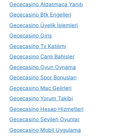
Gececasino Aldatmaca Yanıtı
Gececasino Btk Engelleri
Gececasino Üyelik İşlemleri
Gececasino Giriş
Gececasino Tv Katılımı
Gececasino Canlı Bahisler
Gececasino Oyun Oynama
Gececasino Spor Bonusları
Gececasino Maç Gelirleri
Gececasino Yorum Takibi
Gececasino Hesap Hizmetleri
Gececasino Sevilen Oyunlar
Gececasino Mobil Uygulama