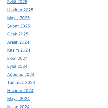
Eylül 2025
Haziran 2025
Mayıs 2025
Şubat 2025
Ocak 2025
Aralık 2024
Kasım 2024
Ekim 2024
Eylül 2024
Ağustos 2024
Temmuz 2024
Haziran 2024
Mayıs 2024
Nisan 2024