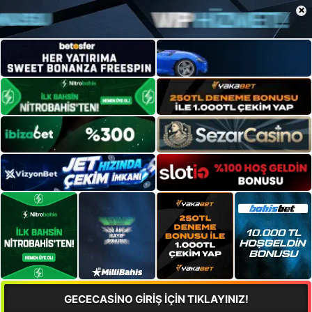
×
GECECASİNO GİRİŞ İÇİN TIKLAYINIZ!