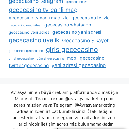
gececasino telegram
gececasino tv
gececasino tv canli maç
gececasino tv canli maç izle
gececasino tv izle
gececasino whatsapp
gececasino web sitesi
gececasino yeni adresi
gececasino yeni adres
gececasino üyelik
Gececasino Şikayet
giris gececasino
giris adresi gececasino
mobil gececasino
girisi gececasino
güncel gececasino
yeni adresi gececasino
twitter gececasino
Avrasya'nın en büyük reklam platformunda olmak için
Microsoft Teams:
reklam@avrasyamarketing.com
adresimizden veya Telegram: @Avrasyamarketing
adresimizden irtibat kurabilirsiniz. (Tek iletişim
adreslerimiz teams / telegram ve mail adresimizdir.
Harici hiçbir iletişim adresimiz bulunmamaktadır.