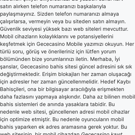
satın alırken telefon numaranızı başkalarıyla
paylaşmayınız. Sizden telefon numaranızı almaya
çalışırlarsa, vermeyin veya bu siteden satın almayın.
Güvenlik seviyesi yüksek bazı web siteleri mevcuttur.
Mobil cihazların kolaylıklarını ve potansiyellerini
keşfetmek için Gececasino Mobile yazımızı okuyun. Her
türlü soru, görüş ve önerileriniz için lütfen yorum
bölümünden bize yorumlarınızı iletin. Merhaba, İyi
şanslar, Gececasino bahis sitesi güncel adresini sık sık
değiştirmektedir. Erişim blokajları her zaman oluşacağı
için adresler her zaman güncellenmelidir. Hedef Kaybı
Bahisçileri, ona bir bilgisayar aracılığıyla erişmekten
daha fazlasını yapmaya alışkındır. Daha az bilinen mobil
bahis sistemleri de anında yasaklara tabidir. Bu
nedenle web sitesi, güncellenen adresi mobil cihazlar
için optimize etmiştir. Bu nedenle oyuncuların mobil
bahis yaparken ek adres aramasına gerek yoktur. Bu
web sitesinin, bir mobil cihazdan
Gececasino kayıt