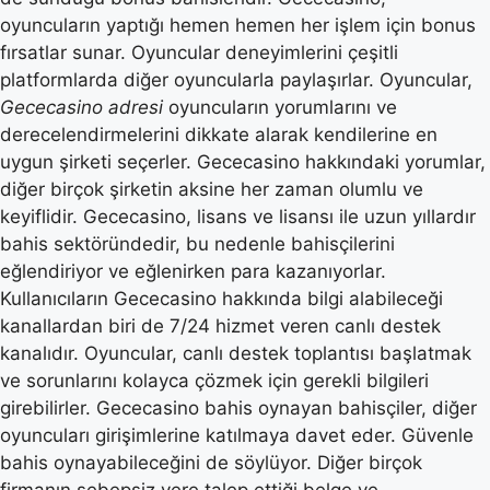
oyuncuların yaptığı hemen hemen her işlem için bonus
fırsatlar sunar. Oyuncular deneyimlerini çeşitli
platformlarda diğer oyuncularla paylaşırlar. Oyuncular,
Gececasino adresi
oyuncuların yorumlarını ve
derecelendirmelerini dikkate alarak kendilerine en
uygun şirketi seçerler. Gececasino hakkındaki yorumlar,
diğer birçok şirketin aksine her zaman olumlu ve
keyiflidir. Gececasino, lisans ve lisansı ile uzun yıllardır
bahis sektöründedir, bu nedenle bahisçilerini
eğlendiriyor ve eğlenirken para kazanıyorlar.
Kullanıcıların Gececasino hakkında bilgi alabileceği
kanallardan biri de 7/24 hizmet veren canlı destek
kanalıdır. Oyuncular, canlı destek toplantısı başlatmak
ve sorunlarını kolayca çözmek için gerekli bilgileri
girebilirler. Gececasino bahis oynayan bahisçiler, diğer
oyuncuları girişimlerine katılmaya davet eder. Güvenle
bahis oynayabileceğini de söylüyor. Diğer birçok
firmanın sebepsiz yere talep ettiği belge ve