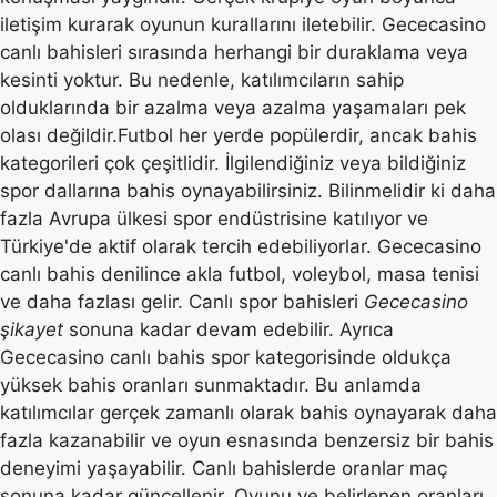
iletişim kurarak oyunun kurallarını iletebilir. Gececasino
canlı bahisleri sırasında herhangi bir duraklama veya
kesinti yoktur. Bu nedenle, katılımcıların sahip
olduklarında bir azalma veya azalma yaşamaları pek
olası değildir.Futbol her yerde popülerdir, ancak bahis
kategorileri çok çeşitlidir. İlgilendiğiniz veya bildiğiniz
spor dallarına bahis oynayabilirsiniz. Bilinmelidir ki daha
fazla Avrupa ülkesi spor endüstrisine katılıyor ve
Türkiye'de aktif olarak tercih edebiliyorlar. Gececasino
canlı bahis denilince akla futbol, voleybol, masa tenisi
ve daha fazlası gelir. Canlı spor bahisleri
Gececasino
şikayet
sonuna kadar devam edebilir. Ayrıca
Gececasino canlı bahis spor kategorisinde oldukça
yüksek bahis oranları sunmaktadır. Bu anlamda
katılımcılar gerçek zamanlı olarak bahis oynayarak daha
fazla kazanabilir ve oyun esnasında benzersiz bir bahis
deneyimi yaşayabilir. Canlı bahislerde oranlar maç
sonuna kadar güncellenir. Oyunu ve belirlenen oranları