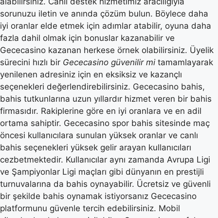
alabilirsiniz. Canlı destek hizmetimiz aracılığıyla
sorunuzu iletin ve anında çözüm bulun. Böylece daha
iyi oranlar elde etmek için adımlar atabilir, oyuna daha
fazla dahil olmak için bonuslar kazanabilir ve
Gececasino kazanan herkese örnek olabilirsiniz. Üyelik
sürecini hızlı bir
Gececasino güvenilir mi
tamamlayarak
yenilenen adresiniz için en eksiksiz ve kazançlı
seçenekleri değerlendirebilirsiniz. Gececasino bahis,
bahis tutkunlarına uzun yıllardır hizmet veren bir bahis
firmasıdır. Rakiplerine göre en iyi oranlara ve en adil
ortama sahiptir. Gececasino spor bahis sitesinde maç
öncesi kullanıcılara sunulan yüksek oranlar ve canlı
bahis seçenekleri yüksek gelir arayan kullanıcıları
cezbetmektedir. Kullanıcılar aynı zamanda Avrupa Ligi
ve Şampiyonlar Ligi maçları gibi dünyanın en prestijli
turnuvalarına da bahis oynayabilir. Ücretsiz ve güvenli
bir şekilde bahis oynamak istiyorsanız Gececasino
platformunu güvenle tercih edebilirsiniz. Mobil