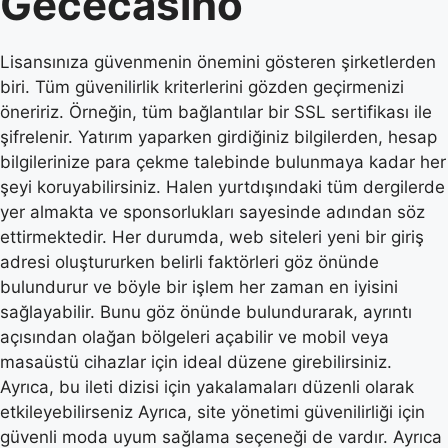
Gececasino
Lisansınıza güvenmenin önemini gösteren şirketlerden
biri. Tüm güvenilirlik kriterlerini gözden geçirmenizi
öneririz. Örneğin, tüm bağlantılar bir SSL sertifikası ile
şifrelenir. Yatırım yaparken girdiğiniz bilgilerden, hesap
bilgilerinize para çekme talebinde bulunmaya kadar her
şeyi koruyabilirsiniz. Halen yurtdışındaki tüm dergilerde
yer almakta ve sponsorlukları sayesinde adından söz
ettirmektedir. Her durumda, web siteleri yeni bir giriş
adresi oluştururken belirli faktörleri göz önünde
bulundurur ve böyle bir işlem her zaman en iyisini
sağlayabilir. Bunu göz önünde bulundurarak, ayrıntı
açısından olağan bölgeleri açabilir ve mobil veya
masaüstü cihazlar için ideal düzene girebilirsiniz.
Ayrıca, bu ileti dizisi için yakalamaları düzenli olarak
etkileyebilirseniz Ayrıca, site yönetimi güvenilirliği için
güvenli moda uyum sağlama seçeneği de vardır. Ayrıca