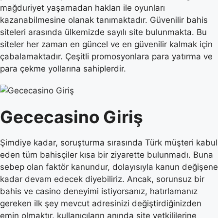
mağduriyet yaşamadan hakları ile oyunları
kazanabilmesine olanak tanımaktadır. Güvenilir bahis
siteleri arasında ülkemizde sayılı site bulunmakta. Bu
siteler her zaman en güncel ve en güvenilir kalmak için
çabalamaktadır. Çeşitli promosyonlara para yatırma ve
para çekme yollarına sahiplerdir.
Gececasino Giriş
Şimdiye kadar, soruşturma sırasında Türk müşteri kabul
eden tüm bahisçiler kısa bir ziyarette bulunmadı. Buna
sebep olan faktör kanundur, dolayısıyla kanun değişene
kadar devam edecek diyebiliriz. Ancak, sorunsuz bir
bahis ve casino deneyimi istiyorsanız, hatırlamanız
gereken ilk şey mevcut adresinizi değiştirdiğinizden
emin olmaktır. kullanıcıların anında site yetkililerine