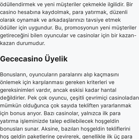
ödüllendirmek ve yeni müşteriler çekmekle ilgilidir. Bir
casino hesabına kaydolmak, para yatırmak, düzenli
olarak oynamak ve arkadaşlarınızı tavsiye etmek
ödüller için uygundur. Bu, promosyonun yeni müşteriler
getireceğini bilen oyuncular ve casinolar için bir kazan-
kazan durumudur.
Gececasino Üyelik
Bonusların, oyuncuların paralarını alıp kaçmasını
önlemek için karşılanması gereken kriterleri ve
gereksinimleri vardır, ancak eskisi kadar hantal
değildirler. Pek çok oyuncu, çeşitli çevrimiçi casinoladan
mümkün olduğunca çok sayıda tekliften yararlanmak
için bonus arıyor. Bazı casinolar, yalnızca ilk para
yatırma işleminizde talep edilebilecek hoşgeldin
bonusları sunar. Aksine, bazıları hoşgeldin tekliflerini
hoş geldin paketlerine çevirerek, genellikle ilk üç para