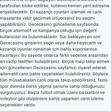
tarafından bloke edilirse, kullanıcı hemen yeni adresine
erişebilecektir. En kazançlı oyunları izlemek ve canlı
masalarda vakit geçirmek istiyorsanız bu seçimi
yapabilirsiniz. Gececasino güncelleme sayfasında
birçok alternatif ve kampanya olduğu için değerli
kullanıcılar da bulunmaktadır. Sizi bekleyen en son
Gececasino girişlerini seçin veya daha heyecanlı ve
kazançlı oyunlar oynamak için bahis kuponlarınızı
hazırlayın. Bu sayede onlarca farklı seçenek arasından
en cazip teklifleri bulabilirsiniz. Birçok maçı takip etmek
için güncellenen Gececasino sayfamızı ziyaret ederek
alternatif canlı bahis seçenekleri bulabilirsiniz. Böylece
tüm müsabakaları canlı olarak takip edebilirsiniz. fazla
spor dalında bahis yapma şansına sahip olduğunuzu
vurguluyoruz. Başta futbol olmak üzere basketbol ve
voleybol gibi disiplinlere bahis yaparken canlı izleme
seçenekleri vardır.