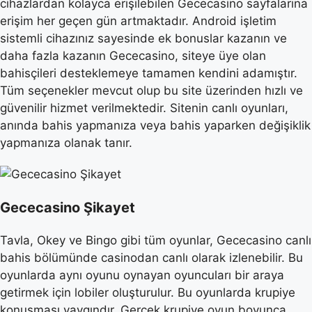
cihazlardan kolayca erişilebilen Gececasino sayfalarına
erişim her geçen gün artmaktadır. Android işletim
sistemli cihazınız sayesinde ek bonuslar kazanın ve
daha fazla kazanın Gececasino, siteye üye olan
bahisçileri desteklemeye tamamen kendini adamıştır.
Tüm seçenekler mevcut olup bu site üzerinden hızlı ve
güvenilir hizmet verilmektedir. Sitenin canlı oyunları,
anında bahis yapmanıza veya bahis yaparken değişiklik
yapmanıza olanak tanır.
Gececasino Şikayet
Tavla, Okey ve Bingo gibi tüm oyunlar, Gececasino canlı
bahis bölümünde casinodan canlı olarak izlenebilir. Bu
oyunlarda aynı oyunu oynayan oyuncuları bir araya
getirmek için lobiler oluşturulur. Bu oyunlarda krupiye
konuşması yaygındır. Gerçek krupiye oyun boyunca